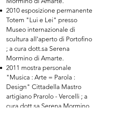
Mormino di Amarte.
2010 esposizione permanente
Totem "Lui e Lei" presso
Museo internazionale di
scultura all'aperto di Portofino
; a cu
ra dott.sa Serena
Mormino di Amarte.
2011 mostra personale
"Musica : Arte = Parola :
Design" Cittadella Mastro
artigiano Prarolo - Vercelli ; a
cura dott.sa Serena Mormino
di Amarte.
2011 - Allestimento rotonda
di Biella per 150° Unità d'Italia