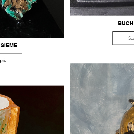
BUCHI
Sc
NSIEME
 più