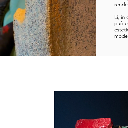
rende 
Lì, in
può es
esteti
moder